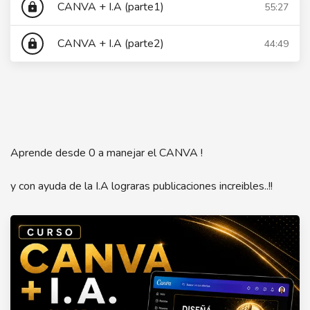
CANVA + I.A (parte1)
55:27
lock
CANVA + I.A (parte2)
44:49
lock
Aprende desde 0 a manejar el CANVA !
y con ayuda de la I.A lograras publicaciones increibles..!!